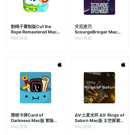
割绳子重制版Cut the
灾厄逆刃
Rope Remastered Mac
ScourgeBringer Mac版
版 经典割绳子游戏 v2.7.0
地牢冒险游戏
Mac游戏
Mac游戏
v1.61.0[1.0(1)]
黑暗卡牌Card of
ΔV:土星光环 ΔV: Rings of
Darkness Mac版 冒险游
Saturn Mac版 太空探索
戏 v1.1.5
游戏 v1.53.4 直装版
Mac游戏
Mac游戏