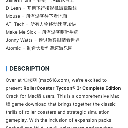
James Hunt = 得到一辆四轮马车
D Lean = 开启飞行摄影机编辑路线
Mouse = 所有游客往下看地面
ATI Tech = 所有人物移动速度加快
Make Me Sick = 所有游客呕吐生病
Jonny Watts = 透过游客眼睛看世界
Atomic = 制造大爆炸毁坏游乐园
DESCRIPTION
Over at 知您网 (mac618.com), we're excited to
present
RollerCoaster Tycoon® 3: Complete Edition
Crack for Mac版 users. This is a comprehensive Mac
版 game download that brings together the classic
thrills of roller coasters and strategic simulation
gameplay. With the inclusion of expansion packs
Soaked! and Wild!, you'll enjoy more options than