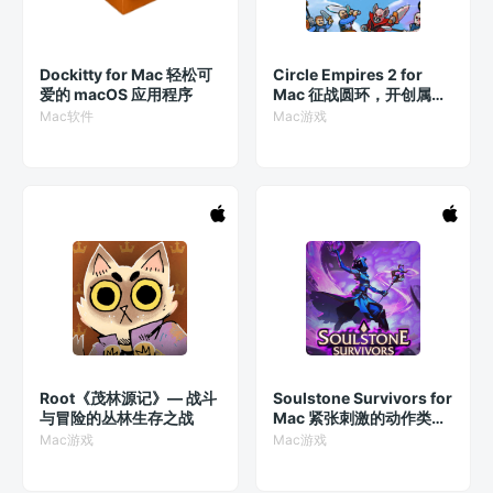
Dockitty for Mac 轻松可
Circle Empires 2 for
爱的 macOS 应用程序
Mac 征战圆环，开创属于
你的帝国中文版
Mac软件
Mac游戏
Root《茂林源记》— 战斗
Soulstone Survivors for
与冒险的丛林生存之战
Mac 紧张刺激的动作类
Roguelite 游戏
Mac游戏
Mac游戏