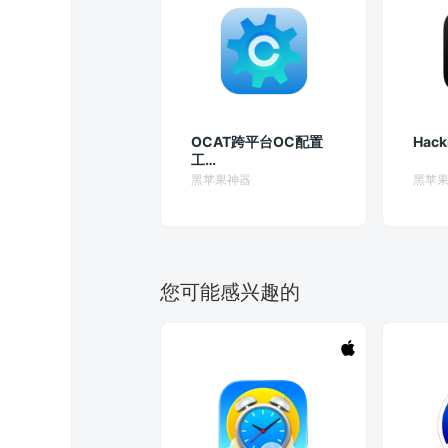
OCAT跨平台OC配置
Hack
工
具:OCAuxiliaryTools
黑苹果神器
黑苹
您可能感兴趣的