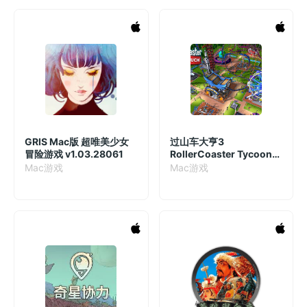
GRIS Mac版 超唯美少女
过山车大亨3
冒险游戏 v1.03.28061
RollerCoaster Tycoon®
3: Complete Edition
Mac游戏
Mac游戏
Mac版 模拟经营游戏
v3.3.6 英文原生版