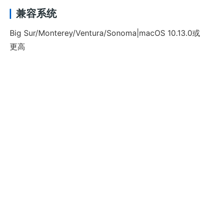
兼容系统
Big Sur/Monterey/Ventura/Sonoma|macOS 10.13.0或
更高