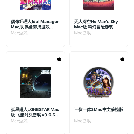
偶像经理人Idol Manager
无人深空No Man‘s Sky
Mac版 偶像养成游戏
Mac版 科幻冒险游戏
v1.0.6
v4.7.0(123706)
Mac游戏
Mac游戏
孤星猎人LONESTAR Mac
三位一体3Mac中文移植版
版 飞船对决游戏 v0.6.52
中文原生版
Mac游戏
Mac游戏