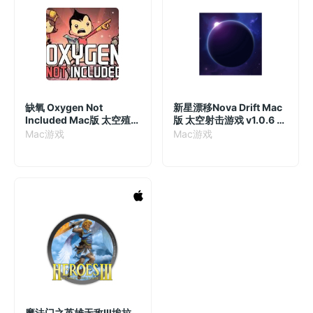
缺氧 Oxygen Not
新星漂移Nova Drift Mac
Included Mac版 太空殖
版 太空射击游戏 v1.0.6 中
民模拟经营游戏 v623711
文原生版
Mac游戏
Mac游戏
中文原生版
魔法门之英雄无敌Ⅲ埃拉