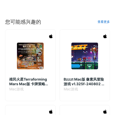
您可能感兴趣的
查看更多
殖民火星Terraforming
Bzzzt Mac版 像素风冒险
Mars Mac版 卡牌策略游
游戏 v1.325f-240802 英
戏 v2.5.3.130154 英文原
文原生版
Mac游戏
Mac游戏
生版 附DLC