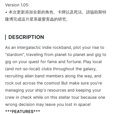
Version 1.05:
• 本次更新添加全新的角色、卡牌以及死法。請協助斯特
隆博完成這片星系最愛害蟲的研究。
DESCRIPTION
As an intergalactic indie rockband, plot your rise to
"stardom", traveling from planet to planet and gig to
gig on your quest for fame and fortune. Play local
(and not-so-local) clubs throughout the galaxy,
recruiting alien band members along the way, and
rock out across the cosmos! But make sure you're
managing your ship's resources and keeping your
crew in check while on this stellar tour because one
wrong decision may leave you lost in space!
***FEATURES***