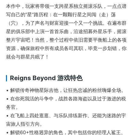
本作中，玩家将带领一支跨星系独立摇滚乐队，一点点谱
写自己的“星”路历程：在一颗颗行星之间闯（走）荡
（穴），为了声名与财富迎接一个又一个挑战。在遍布群
星的俱乐部中上演一首首乐曲，沿途招募外星乐手，摇滚
整片宇宙吧！当然，整个过程中依旧需要平衡船上的各项
资源，确保旅程中所有成员各司其职，毕竟一步划错，你
就会与群星共眠了！
Reigns Beyond 游戏特色
• 解锁传奇神物星际吉他，让狂热忠诚的粉丝嗨爆全场。
• 在你死我活的斗争中，战胜各路海盗以及过于激进的税
务官。
• 在飞船上四处逛逛、与乐队排练新作、还能为迷路的宇
宙旅人指引方向。
• 解锁60+性格迥异的角色，其中包括你的经理人鲨王、