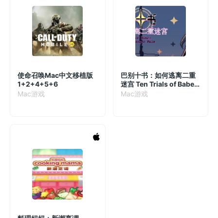
使命召唤Mac中文移植版
巴别十书：如何逃离二重
1+2+4+5+6
迷宫 Ten Trials of Babel:
The Doppelganger
Mac游戏
Mac游戏
Maze for Mac v1.8.0 中
文破解版 多结局解谜短篇
游戏