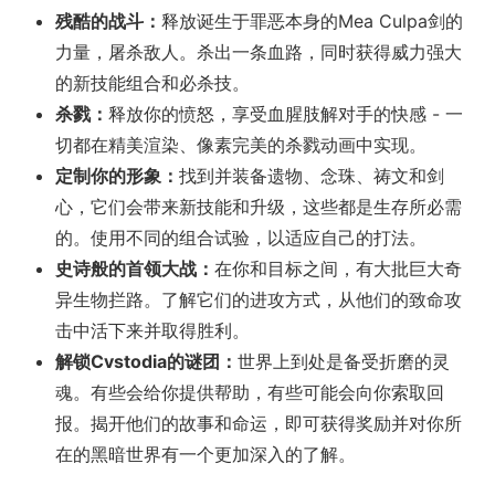
残酷的战斗：
释放诞生于罪恶本身的Mea Culpa剑的
力量，屠杀敌人。杀出一条血路，同时获得威力强大
的新技能组合和必杀技。
杀戮：
释放你的愤怒，享受血腥肢解对手的快感 - 一
切都在精美渲染、像素完美的杀戮动画中实现。
定制你的形象：
找到并装备遗物、念珠、祷文和剑
心，它们会带来新技能和升级，这些都是生存所必需
的。使用不同的组合试验，以适应自己的打法。
史诗般的首领大战：
在你和目标之间，有大批巨大奇
异生物拦路。了解它们的进攻方式，从他们的致命攻
击中活下来并取得胜利。
解锁Cvstodia的谜团：
世界上到处是备受折磨的灵
魂。有些会给你提供帮助，有些可能会向你索取回
报。揭开他们的故事和命运，即可获得奖励并对你所
在的黑暗世界有一个更加深入的了解。