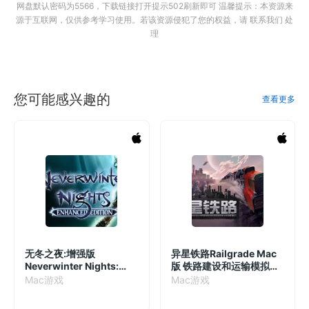
网盘默认密码为5566，下载链接打开提示502刷新即可 温馨提示：本资源来
源于互联网，仅供参考学习使用。若该资源侵犯了您的权益，请 联系我们 处
理
您可能感兴趣的
查看更多
无冬之夜:增强版
异星铁路Railgrade Mac
Neverwinter Nights:
版 铁路建设和运输模拟游
Enhanced Edition Mac
戏 v6.0.56.1(4.27.2)
Mac游戏
Mac游戏
版 角色扮演游戏
v88.8193.36-11