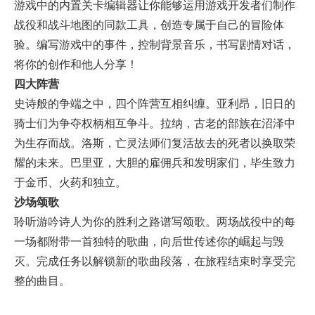
游戏中的内置关卡编辑器让你能够运用游戏开发者们制作
战役和战斗地图的同款工具，创造专属于自己的冒险体
验。编写游戏中的事件，控制背景音乐，书写剧情对话，
将你的创作和他人分享！
四大阵营
史诗般的争端之中，四个阵营互相纠缠。亚利昂，旧日的
骑士们为争夺权柄相互争斗。拉纳，古老的部族在沼泽中
为生存而战。洛斯，亡灵法师们复活故去的死者以换取荣
耀的未来。巴里亚，大胆的雇佣兵和发明家们，毕生致力
于金币、火药和独立。
沙场颂歌
聆听游吟诗人为你的胜利之路谱写颂歌。两场战役中的每
一场都附带一首独特的歌曲，向后世传述你的崛起与毁
灭。完成任务以解锁新的歌曲段落，在旅程结束时享受完
整的曲目。