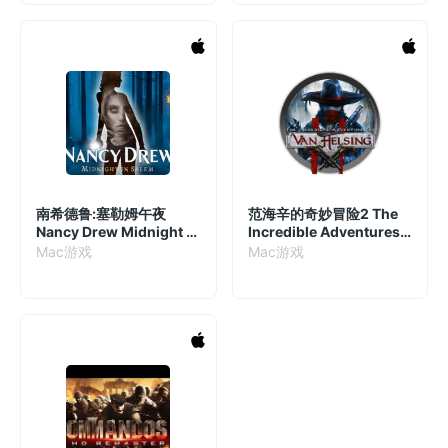
南希德鲁:塞勒姆午夜
范海辛的奇妙冒险2 The
Nancy Drew Midnight in
Incredible Adventures
Salem Mac版 冒险解谜游
of Van Helsing II mac
Mac游戏
Mac游戏
戏 v1.3
2021中文重制版