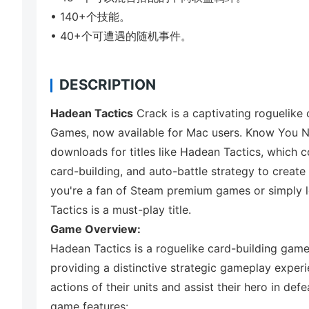
• 140+个技能。
• 40+个可遭遇的随机事件。
DESCRIPTION
Hadean Tactics
Crack is a captivating roguelik
Games, now available for Mac users. Know You
downloads for titles like Hadean Tactics, which 
card-building, and auto-battle strategy to create
you're a fan of Steam premium games or simply 
Tactics is a must-play title.
Game Overview:
Hadean Tactics is a roguelike card-building game
providing a distinctive strategic gameplay experi
actions of their units and assist their hero in de
game features: