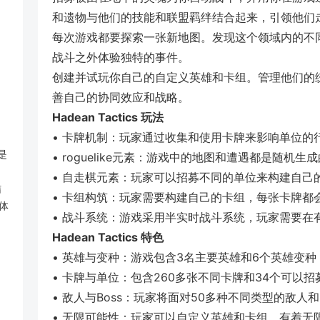
和遗物与他们的技能和联盟羁绊结合起来，引领他们
每次游戏都要探索一张新地图。发现这个领域内的不
战斗之外体验独特的事件。
创建并试玩你自己的自定义英雄和卡组。管理他们的
善自己的协同效应和战略。
Hadean Tactics 玩法
• 卡牌机制：玩家通过收集和使用卡牌来影响单位的
版是
• roguelike元素：游戏中的地图和遭遇都是随
• 自走棋元素：玩家可以招募不同的单位来构建自己
结
• 卡组构筑：玩家需要构建自己的卡组，每张卡牌都
体
• 战斗系统：游戏采用半实时战斗系统，玩家需要在
Hadean Tactics 特色
• 英雄与变种：游戏包含3名主要英雄和6个英雄变
• 卡牌与单位：包含260多张不同卡牌和34个可以
• 敌人与Boss：玩家将面对50多种不同类型的敌人和9
• 无限可能性：玩家可以自定义英雄和卡组，有着无