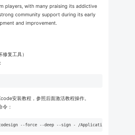
m players, with many praising its addictive
rong community support during its early
lopment and improvement.
坏修复工具）
：
Xcode安装教程，参照后面激活教程操作。
命令：
codesign --force --deep --sign - /Applications/HadeanTac