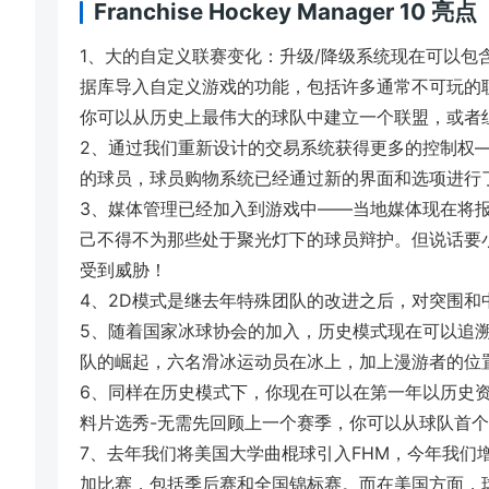
Franchise Hockey Manager 10 亮点
1、大的自定义联赛变化：升级/降级系统现在可以包
据库导入自定义游戏的功能，包括许多通常不可玩的
你可以从历史上最伟大的球队中建立一个联盟，或者
2、通过我们重新设计的交易系统获得更多的控制权
的球员，球员购物系统已经通过新的界面和选项进行
3、媒体管理已经加入到游戏中——当地媒体现在将
己不得不为那些处于聚光灯下的球员辩护。但说话要
受到威胁！
4、2D模式是继去年特殊团队的改进之后，对突围和
5、随着国家冰球协会的加入，历史模式现在可以追溯
队的崛起，六名滑冰运动员在冰上，加上漫游者的位
6、同样在历史模式下，你现在可以在第一年以历史
料片选秀-无需先回顾上一个赛季，你可以从球队首
7、去年我们将美国大学曲棍球引入FHM，今年我们
加比赛，包括季后赛和全国锦标赛。而在美国方面，