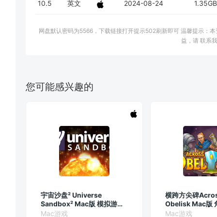
10.5
英文
2024-08-24
1.35GB
网盘默认密码为5566，下载链接打开提示502刷新即可 温馨提示
益，请 联系我
您可能感兴趣的
宇宙沙盘² Universe
横跨方尖碑Across
Sandbox² Mac版 模拟游戏
Obelisk Mac
v34.0.4
戏 v1.3.2
Mac游戏
Mac游戏