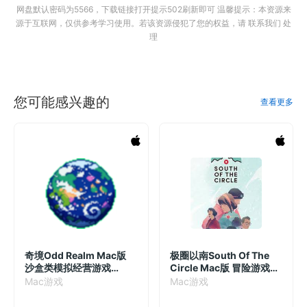
网盘默认密码为5566，下载链接打开提示502刷新即可 温馨提示：本资源来
源于互联网，仅供参考学习使用。若该资源侵犯了您的权益，请 联系我们 处
理
您可能感兴趣的
查看更多
奇境Odd Realm Mac版
极圈以南South Of The
沙盒类模拟经营游戏
Circle Mac版 冒险游戏
v1.0.27.0 英文原生版
v1.4.2
Mac游戏
Mac游戏