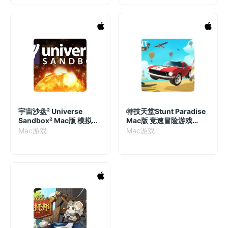
宇宙沙盘² Universe
特技天堂Stunt Paradise
Sandbox² Mac版 模拟游
Mac版 竞速冒险游戏
戏 v34.0.4
v1.0.0
Mac游戏
Mac游戏