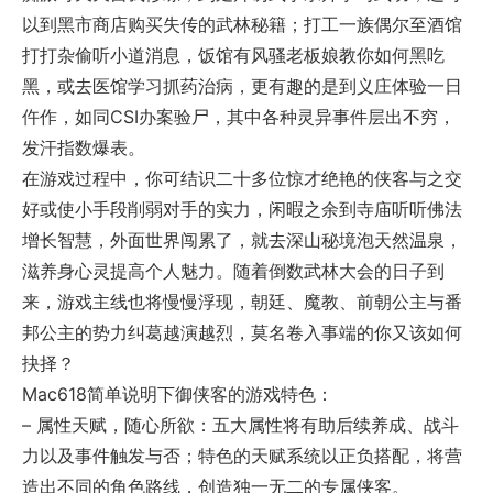
以到黑市商店购买失传的武林秘籍；打工一族偶尔至酒馆
打打杂偷听小道消息，饭馆有风骚老板娘教你如何黑吃
黑，或去医馆学习抓药治病，更有趣的是到义庄体验一日
仵作，如同CSI办案验尸，其中各种灵异事件层出不穷，
发汗指数爆表。
在游戏过程中，你可结识二十多位惊才绝艳的侠客与之交
好或使小手段削弱对手的实力，闲暇之余到寺庙听听佛法
增长智慧，外面世界闯累了，就去深山秘境泡天然温泉，
滋养身心灵提高个人魅力。随着倒数武林大会的日子到
来，游戏主线也将慢慢浮现，朝廷、魔教、前朝公主与番
邦公主的势力纠葛越演越烈，莫名卷入事端的你又该如何
抉择？
Mac618简单说明下御侠客的游戏特色：
– 属性天赋，随心所欲：五大属性将有助后续养成、战斗
力以及事件触发与否；特色的天赋系统以正负搭配，将营
造出不同的角色路线，创造独一无二的专属侠客。