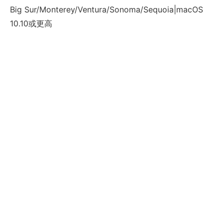
Big Sur/Monterey/Ventura/Sonoma/Sequoia|macOS
10.10或更高