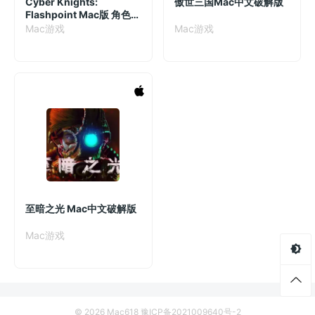
Cyber Knights:
傲世三国Mac中文破解版
Flashpoint Mac版 角色扮
演游戏 v1.8.39 英文原生
Mac游戏
Mac游戏
版
至暗之光 Mac中文破解版
Mac游戏
© 2026 Mac618
豫ICP备2021009640号-2