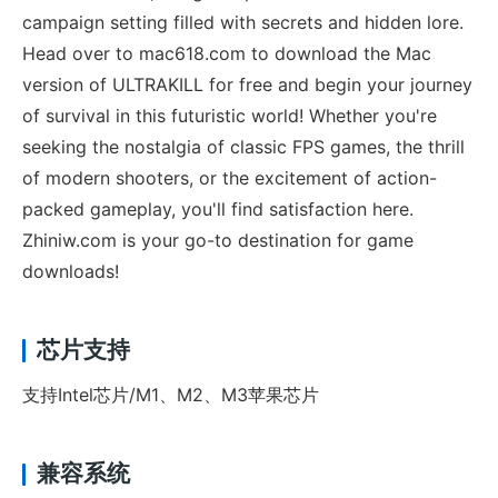
campaign setting filled with secrets and hidden lore.
Head over to mac618.com to download the Mac
version of ULTRAKILL for free and begin your journey
of survival in this futuristic world! Whether you're
seeking the nostalgia of classic FPS games, the thrill
of modern shooters, or the excitement of action-
packed gameplay, you'll find satisfaction here.
Zhiniw.com is your go-to destination for game
downloads!
芯片支持
支持Intel芯片/M1、M2、M3苹果芯片
兼容系统