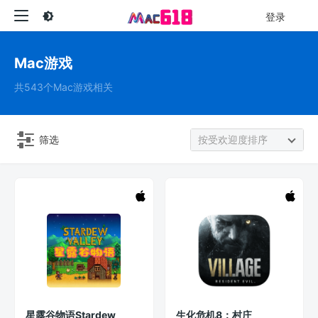
登录
Mac游戏
共543个Mac游戏相关
筛选
按受欢迎度排序
星露谷物语Stardew
生化危机8：村庄