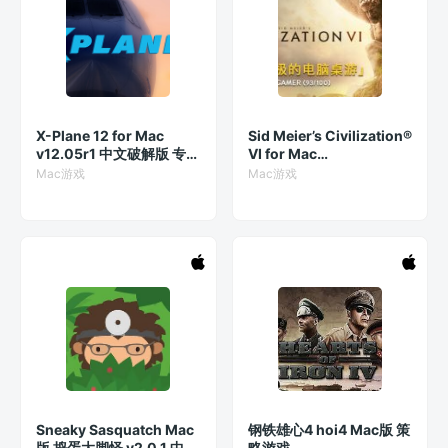
X-Plane 12 for Mac
Sid Meier’s Civilization®
v12.05r1 中文破解版 专业
VI for Mac
飞行模拟器
1.4.5(1.0.12.54) 中文破解
Mac游戏
Mac游戏
版 文明6 策略游戏 含全部
DLC 中文
Sneaky Sasquatch Mac
钢铁雄心4 hoi4 Mac版 策
版 捣蛋大脚怪 v2.0.1 中文
略游戏