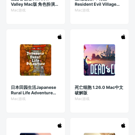
Valley Mac版 角色扮演类
Resident Evil Village
游戏 v1.6.8.24119
Mac破解游戏 沉浸式生存
Mac游戏
Mac游戏
恐怖 v1.1.2 中文原生版 含
DLC
日本田园生活Japanese
死亡细胞 1.26.0 Mac中文
Rural Life Adventure
破解版
Mac版 乡村探险游戏
Mac游戏
Mac游戏
v1.4.6 中文破解版