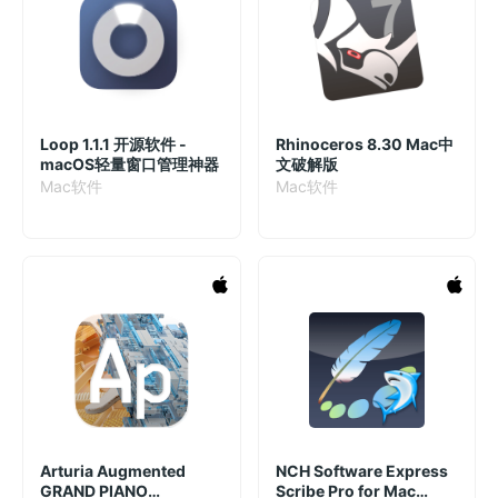
Loop 1.1.1 开源软件 -
Rhinoceros 8.30 Mac中
macOS轻量窗口管理神器
文破解版
Mac软件
Mac软件
Arturia Augmented
NCH Software Express
GRAND PIANO
Scribe Pro for Mac