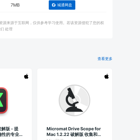
7MB
城通网盘
：本资源来源于互联网，仅供参考学习使用。若该资源侵犯了您的权
们 处理
查看更多
 破解版 - 提
Micromat Drive Scope for
确性的专业
Mac 1.2.22 破解版 收集和分
析Mac磁盘状态