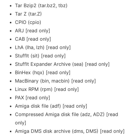
Tar Bzip2 (tar.bz2, tbz)
Tar Z (tar.Z)
CPIO (cpio)
ARJ [read only]
CAB [read only]
LhA (lha, lzh) [read only]
StuffIt (sit) [read only]
StuffIt Expander Archive (sea) [read only]
BinHex (hqx) [read only]
MacBinary (bin, macbin) [read only]
Linux RPM (rpm) [read only]
PAX [read only]
Amiga disk file (adf) [read only]
Compressed Amiga disk file (adz, ADZ) [read
only]
Amiga DMS disk archive (dms, DMS) [read only]