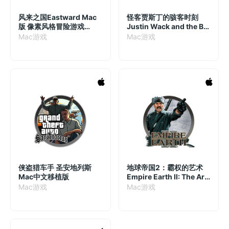
风来之国Eastward Mac
怪客贾斯丁的骇客时刻
版 像素风格冒险游戏
Justin Wack and the Big
v1.2.1
Time Hack Mac版 点击式
Mac游戏
Mac游戏
冒险游戏 v2.2.4 激活版
侠盗猎车手 圣安地列斯
地球帝国2：霸权的艺术
Mac中文移植版
Empire Earth II: The Art
of Supremacy mac
Mac游戏
Mac游戏
2021中文重制版