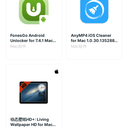
FonesGo Android
AnyMP4 iOS Cleaner
Unlocker for 7.4.1 Mac
for Mac 1.0.30.135288
破解版
破解版
Mac软件
Mac软件
动态壁纸HD+: ‬Living
Wallpaper HD for Mac