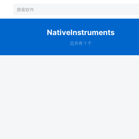
NativeInstruments
总共有 1 个