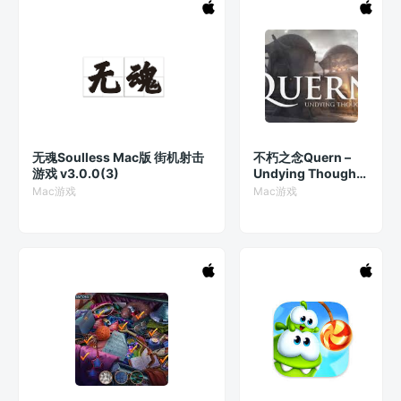
无魂Soulless Mac版 街机射击
不朽之念Quern –
游戏 v3.0.0(3)
Undying Thoughts
Mac版 解谜冒险游
Mac游戏
Mac游戏
戏 v1.2.0(19453)