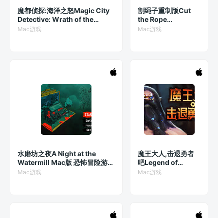
魔都侦探:海洋之怒Magic City
割绳子重制版Cut
Detective: Wrath of the
the Rope
Ocean Collector’s Edition
Remastered Mac版
Mac游戏
Mac游戏
Mac版 休闲游戏 v1.0
经典割绳子游戏
v2.7.0
水磨坊之夜A Night at the
魔王大人,击退勇者
Watermill Mac版 恐怖冒险游戏
吧Legend of
v1.0.794(2024.0118.212323)
Keepers Mac版 地
Mac游戏
Mac游戏
下城防守游戏
v1.1.0.3