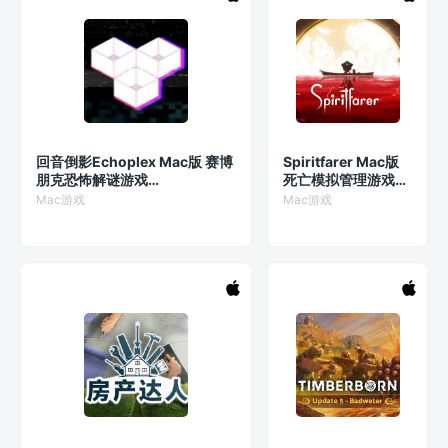
回音倒影Echoplex Mac版 赛博
Spiritfarer Mac版
朋克恐怖解谜游戏
死亡模拟管理游戏
v1.0.13(5.5.5f1)
v1.0(35325a)
Mac游戏
Mac游戏