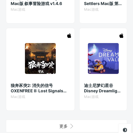
Mac版 叙事冒险游戏 v1.4.6
Settlers Mac版 第
三人称射击游戏
Mac游戏
Mac游戏
v1.0.203
狼奔豕突2: 消失的信号
迪士尼梦幻星谷
OXENFREE II: Lost Signals
Disney Dreamlight
Mac版 创新冒险游戏
Valley Mac版 模拟
Mac游戏
Mac游戏
v1.4.8_2023.10.13.111833
游戏 v1.8.7
更多