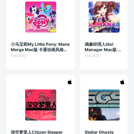
小马宝莉My Little Pony: Mane
偶像经理人Idol
Merge Mac版 卡通动画风格游
Manager Mac版 偶
戏 v1.5.0(119)
像养成游戏 v1.0.6
Mac游戏
Mac游戏
深空梦里人Citizen Sleeper
Stellar Ghosts